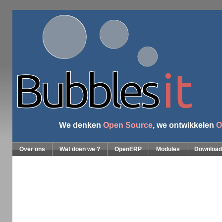
We denken
Open Source
, we ontwikkelen
O
Over ons
Wat doen we ?
OpenERP
Modules
Download